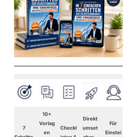
10+
Direkt
Vorlag
Für
7
Checkl
umset
en
Einstei
Schritte
isten &
zbar –